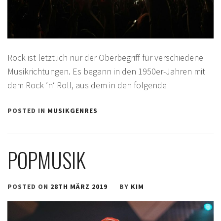
Rock ist letztlich nur der Oberbegriff für verschiedene
Musikrichtungen. Es begann in den 1950er-Jahren mit
dem Rock ’n‘ Roll, aus dem in den folgende
POSTED IN
MUSIKGENRES
POPMUSIK
POSTED ON
28TH MÄRZ 2019
BY
KIM