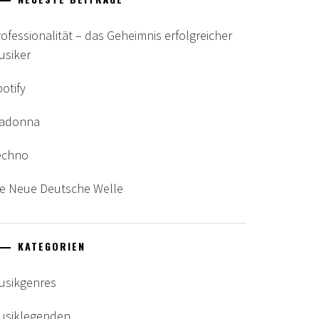
rofessionalität – das Geheimnis erfolgreicher
usiker
otify
adonna
echno
ie Neue Deutsche Welle
KATEGORIEN
usikgenres
usiklegenden