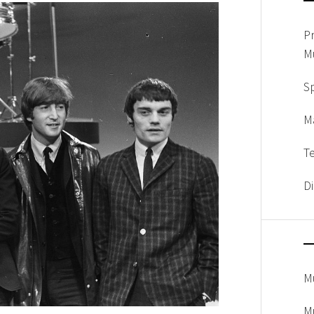
P
M
Sp
M
T
D
M
M