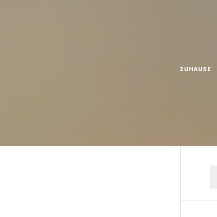
ZUHAUSE
S
n